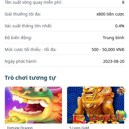
Tần suất vòng quay miễn phí:
8
Giải thưởng tối đa:
x800 tiền cược
Xác suất thắng lớn nhất:
0.4%
Độ biến động:
Trung bình
Mức cược tối thiểu - tối đa:
500 - 50,000 VNĐ
Ngày phát hành:
2023-08-20
Trò chơi tương tự
Fortune Dragon
5 Lions Gold