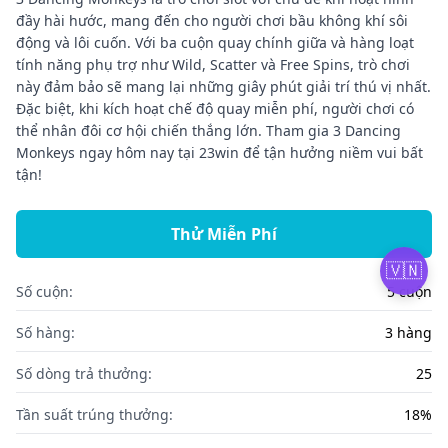
đầy hài hước, mang đến cho người chơi bầu không khí sôi
động và lôi cuốn. Với ba cuộn quay chính giữa và hàng loạt
tính năng phụ trợ như Wild, Scatter và Free Spins, trò chơi
này đảm bảo sẽ mang lại những giây phút giải trí thú vị nhất.
Đặc biệt, khi kích hoạt chế độ quay miễn phí, người chơi có
thể nhân đôi cơ hội chiến thắng lớn. Tham gia 3 Dancing
Monkeys ngay hôm nay tại 23win để tận hưởng niềm vui bất
tận!
Thử Miễn Phí
🇻🇳
Số cuộn:
5 cuộn
Số hàng:
3 hàng
Số dòng trả thưởng:
25
Tần suất trúng thưởng:
18%