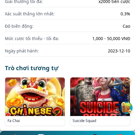
Giải thưởng tối đa:
x2000 tiền cược
Xác suất thắng lớn nhất:
0.3%
Độ biến động:
Cao
Mức cược tối thiểu - tối đa:
1,000 - 50,000 VNĐ
Ngày phát hành:
2023-12-10
Trò chơi tương tự
Fa Chai
Suicide Squad