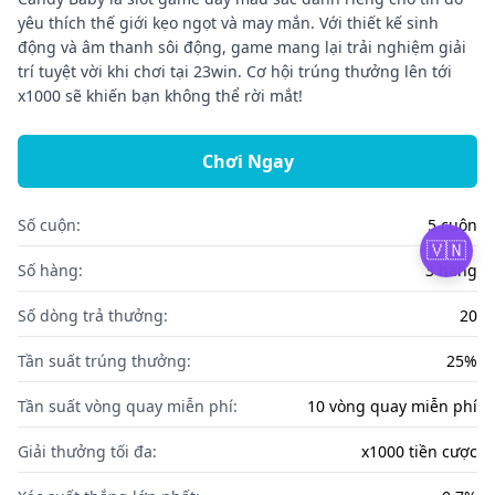
yêu thích thế giới kẹo ngọt và may mắn. Với thiết kế sinh
động và âm thanh sôi động, game mang lại trải nghiệm giải
trí tuyệt vời khi chơi tại 23win. Cơ hội trúng thưởng lên tới
x1000 sẽ khiến bạn không thể rời mắt!
Chơi Ngay
Số cuộn:
5 cuộn
🇻🇳
Số hàng:
3 hàng
Số dòng trả thưởng:
20
Tần suất trúng thưởng:
25%
Tần suất vòng quay miễn phí:
10 vòng quay miễn phí
Giải thưởng tối đa:
x1000 tiền cược