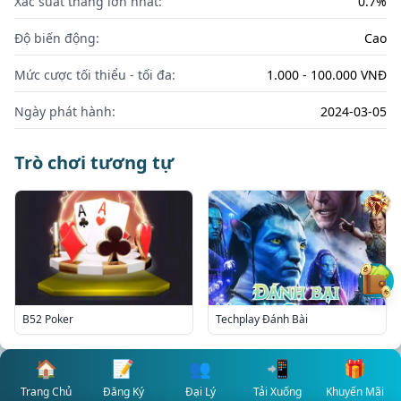
Xác suất thắng lớn nhất:
0.7%
Độ biến động:
Cao
Mức cược tối thiểu - tối đa:
1.000 - 100.000 VNĐ
Ngày phát hành:
2024-03-05
Trò chơi tương tự
B52 Poker
Techplay Đánh Bài
🏠
📝
👥
📲
🎁
Trang Chủ
Đăng Ký
Đại Lý
Tải Xuống
Khuyến Mãi